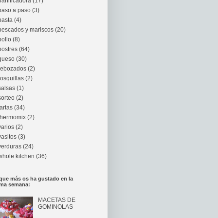
panificadora
(17)
paso a paso
(3)
pasta
(4)
pescados y mariscos
(20)
pollo
(8)
postres
(64)
queso
(30)
rebozados
(2)
rosquillas
(2)
salsas
(1)
sorteo
(2)
tartas
(34)
thermomix
(2)
varios
(2)
vasitos
(3)
verduras
(24)
whole kitchen
(36)
que más os ha gustado en la
ima semana:
MACETAS DE
GOMINOLAS