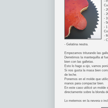
- m
Cu
- 
- 
- 
- 
- 
Co
- 
- 
- Gelatina neutra.
Empezamos triturando las galle
Derretimos la mantequilla al f
bien con las galletas.
Esto lo hago a ojo, vamos pon
Si nos gusta la masa bien comp
de leche.
Ponemos en el molde que utili
manos para compactar bien.
En este caso utilicé un molde 
directamente sobre la blonda de
Lo metemos en la nevera o inc