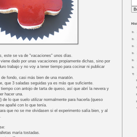
His
►
►
►
►
s, este se va de "vacaciones" unos días.
►
 viene dado por unas vacaciones propiamente dichas, sino por
ro trabajo y no voy a tener tiempo para cocinar ni publicar
►
▼
ra de fondo, casi más bien de una maratón.
ce, que 3 saladas seguidas ya es más que suficiente.
iempo con antojo de tarta de queso, así que abrí la nevera y
er hacer una.
) de lo que suelo utilizar normalmente para hacerla (queso
 me apañé con lo que tenía.
ara que no se me olvidasen si el experimento salía bien, y al
.
se:
galletas maría tostadas.