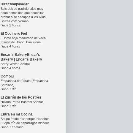
Directoalpaladar
Seis dulces tradicionales muy
poco conocidos que necesitas
probar si te escapas a las Rías
Baixas este verano
Hace 2 horas
El Cocinero Fiel
El lomo bajo madurado de vaca
frisona de Brabo, Barcelona
Hace 4 horas
Encar's BakeryEncar's
Bakery | Encar's Bakery
Berry White Cocktail
Hace 4 horas
Comoju
Empanada de Patata (Empanada
Berciana)
Hace 1 día
El Zurrón de los Postres
Helado Persa Bastani Sonnati
Hace 1 día
Entra en mi Cocina
Soupe froide d'asperges blanches
/ Sopa fría de espárragos blancos
Hace 1 semana