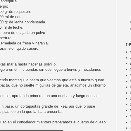
antequilla.
erpo:
200 gr de requesón.
200 ml de nata.
100 gr de leche condensada.
50 ml de leche.
1 sobre de cuajada en polvo.
bertura:
Mermelada de fresa y naranja.
¿Qu
Caramelo líquido casero.
tas maría hasta hacerlas polvillo.
uego o en el microondas sin que llegue a hervir, y mezclamos
iendo mantequilla hasta que veamos que está a nuestro gusto.
acta, que no suelte miguillas de galleta, añadimos un chorrito
cemos, apretando primero con una cuchara y luego con las
sin base, un cortapastas grande de Ikea, así que lo puse
 plástico en la que la iba a presentar.
luso en el congelador mientras preparamos el cuerpo de queso.