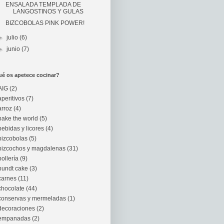
ENSALADA TEMPLADA DE
LANGOSTINOS Y GULAS
BIZCOBOLAS PINK POWER!
►
julio
(6)
►
junio
(7)
é os apetece cocinar?
AIG
(2)
aperitivos
(7)
arroz
(4)
bake the world
(5)
bebidas y licores
(4)
bizcobolas
(5)
bizcochos y magdalenas
(31)
bollería
(9)
bundt cake
(3)
carnes
(11)
chocolate
(44)
conservas y mermeladas
(1)
decoraciones
(2)
empanadas
(2)