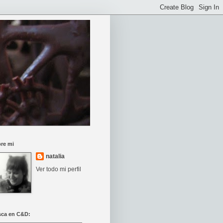
re mi
natalia
Ver todo mi perfil
ca en C&D: