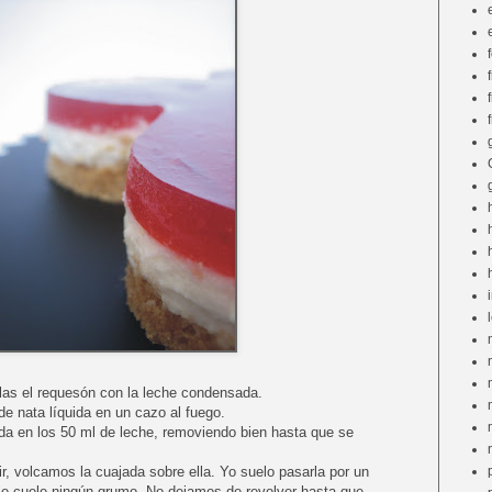
las el requesón con la leche condensada.
e nata líquida en un cazo al fuego.
a en los 50 ml de leche, removiendo bien hasta que se
r, volcamos la cuajada sobre ella. Yo suelo pasarla por un
se cuele ningún grumo. No dejamos de revolver hasta que