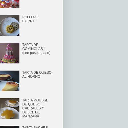
POLLO AL
CURRY
TARTA DE
GOMINOLAS II
(con paso a paso)
TARTA DE QUESO
AL HORNO
TARTA MOUSSE
DE QUESO
CABRALES Y
DULCE DE
MANZANA
TARTA SACHER