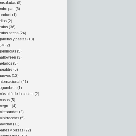
ensaladas
(5)
entre pan
(6)
fondant
(1)
fritos
(2)
frutas
(36)
frutos secos
(24)
galletas y pastas
(18)
GM
(2)
gominolas
(5)
halloween
(3)
helados
(5)
hojaldre
(5)
huevos
(12)
internacional
(41)
legumbres
(1)
más allá de la cocina
(2)
masas
(5)
mega...
(4)
microondas
(2)
minirrecetas
(5)
navidad
(11)
panes y pizzas
(22)