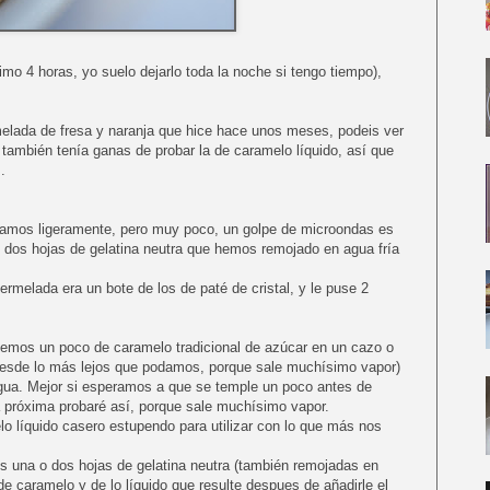
mo 4 horas, yo suelo dejarlo toda la noche si tengo tiempo),
melada de fresa y naranja que hice hace unos meses, podeis ver
 también tenía ganas de probar la de caramelo líquido, así que
.
tamos ligeramente, pero muy poco, un golpe de microondas es
o dos hojas de gelatina neutra que hemos remojado en agua fría
rmelada era un bote de los de paté de cristal, y le puse 2
cemos un poco de caramelo tradicional de azúcar en un cazo o
 desde lo más lejos que podamos, porque sale muchísimo vapor)
gua. Mejor si esperamos a que se temple un poco antes de
la próxima probaré así, porque sale muchísimo vapor.
 líquido casero estupendo para utilizar con lo que más nos
s una o dos hojas de gelatina neutra (también remojadas en
e caramelo y de lo líquido que resulte despues de añadirle el