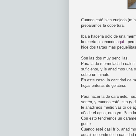
Cuando esté bien cuajado (míni
preparamos la cobertura.
Iba a hacerla sólo de una mer
la receta pinchando
aquí
, pero
hice dos tartas más pequeñitas
Son las dos muy sencillas.
Para la de mermelada la calen
suficiente, y le añadimos una 
sobre un minuto.
En este caso, la cantidad de me
hojas enteras de gelatina.
Para hacer la de caramelo, ha
sartén, y cuando esté listo (y
le añadimos medio vasito de a
añadir el agua, creo yo. Para 
Con esto tendremos un caramelo
guste.
Cuando esté casi frío, añadimo
agua), depende de la cantidad d